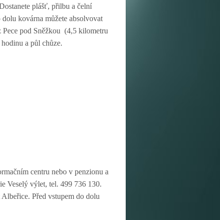
Dostanete plášť, přilbu a čelní
o dolu kovárna můžete absolvovat
z Pece pod Sněžkou (4,5 kilometru
 hodinu a půl chůze.
formačním centru nebo v penzionu a
e Veselý výlet, tel. 499 736 130.
 Albeřice. Před vstupem do dolu