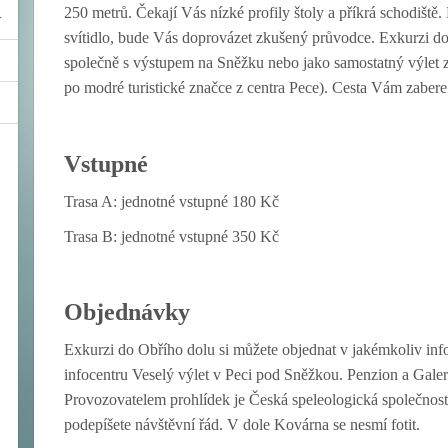
250 metrů. Čekají Vás nízké profily štoly a příkrá schodiště. 
svítidlo, bude Vás doprovázet zkušený průvodce. Exkurzi d
společně s výstupem na Sněžku nebo jako samostatný výlet 
po modré turistické značce z centra Pece). Cesta Vám zabere
Vstupné
Trasa A: jednotné vstupné 180 Kč
Trasa B: jednotné vstupné 350 Kč
Objednávky
Exkurzi do Obřího dolu si můžete objednat v jakémkoliv in
infocentru Veselý výlet v Peci pod Sněžkou. Penzion a Galeri
Provozovatelem prohlídek je Česká speleologická společnost
podepíšete návštěvní řád. V dole Kovárna se nesmí fotit.