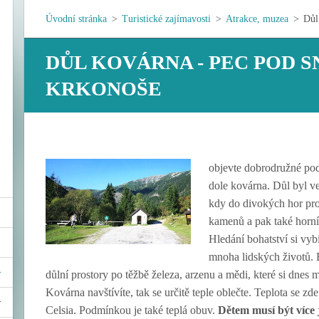
Úvodní stránka
>
Turistické zajímavosti
>
Atrakce, muzea
>
Důl
DŮL KOVÁRNA - PEC POD 
KRKONOŠE
objevte dobrodružné pod
dole kovárna. Důl byl v
kdy do divokých hor pro
kamenů a pak také horníc
Hledání bohatství si vyb
mnoha lidských životů. 
důlní prostory po těžbě železa, arzenu a mědi, které si dnes
Kovárna navštívíte, tak se určitě teple oblečte. Teplota se 
Celsia. Podmínkou je také teplá obuv.
Dětem musí být více j