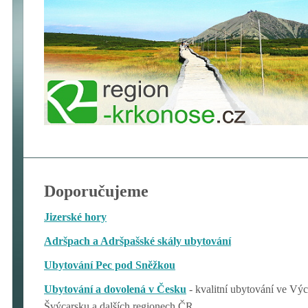
Doporučujeme
Jizerské hory
Adršpach a Adršpašské skály ubytování
Ubytování Pec pod Sněžkou
Ubytování a dovolená v Česku
- kvalitní ubytování ve V
Švýcarsku a dalších regionech ČR