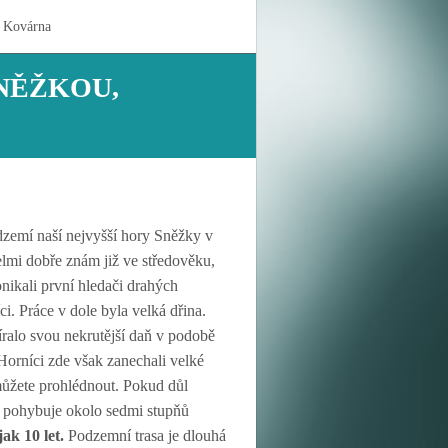
 Kovárna
SNĚŽKOU,
zemí naší nejvyšší hory Sněžky v
elmi dobře znám již ve středověku,
nikali první hledači drahých
i. Práce v dole byla velká dřina.
íralo svou nekrutější daň v podobě
Horníci zde však zanechali velké
 můžete prohlédnout. Pokud důl
zde pohybuje okolo sedmi stupňů
ak 10 let.
Podzemní trasa je dlouhá