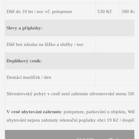
Dítě do 10 let / noc vč. polopenze
530 Kč
590 Kč
Slevy a příplatky:
Dítě bez nároku na lůžko a služby / noc
Doplňkový ceník:
Domácí mazlíček / den
Silvestrovský pobyt: v ceně není zahrnuto silvestrovské menu 500 K
V ceně ubytování zahrnuto
: polopenze, parkování u objektu, WiFi 
ubytování nejsou zahrnuty rekreační poplatky obci 19 Kč / dospělá 