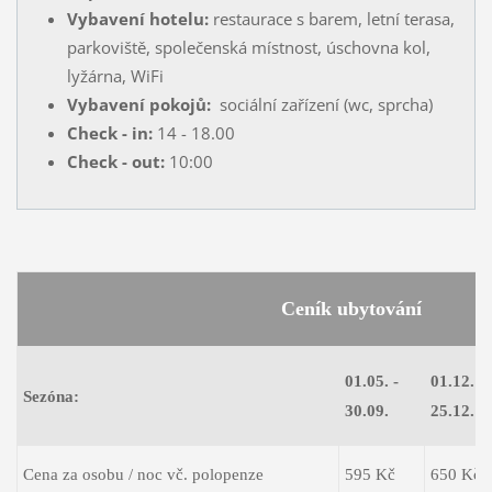
Vybavení hotelu:
restaurace s barem, letní terasa,
parkoviště, společenská místnost, úschovna kol,
lyžárna, WiFi
Vybavení pokojů:
sociální zařízení (wc, sprcha)
Check - in:
14 - 18.00
Check - out:
10:00
Ceník ubytování
01.05. -
01.12. -
Sezóna:
30.09.
25.12.
Cena za osobu / noc vč. polopenze
595 Kč
650 Kč