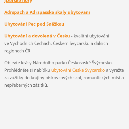
Jizerské hory
Adršpach a Adršpašské skály ubytování
Ubytování Pec pod Sněžkou
Ubytování a dovolená v Česku
- kvalitní ubytování
ve Východních Čechách, Českém Švýcarsku a dalších
regionech ČR
Objevte krásy Národního parku Českosaské Švýcarsko.
Prohlédněte si nabídku
ubytování České Švýcarsko
a vyražte
za zážitky do krajiny pískovcových skal, romantických míst a
nepřeberných zážitků.