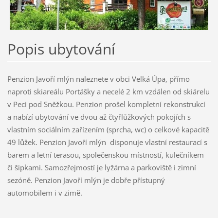
Popis ubytování
Penzion Javoří mlýn naleznete v obci Velká Úpa, přímo
naproti skiareálu Portášky a necelé 2 km vzdálen od skiárelu
v Peci pod Sněžkou. Penzion prošel kompletní rekonstrukcí
a nabízí ubytování ve dvou až čtyřlůžkových pokojích s
vlastním sociálním zařízením (sprcha, wc) o celkové kapacitě
49 lůžek. Penzion Javoří mlýn disponuje vlastní restaurací s
barem a letní terasou, společenskou místností, kulečníkem
či šipkami. Samozřejmostí je lyžárna a parkoviště i zimní
sezóně. Penzion Javoří mlýn je dobře přístupný
automobilem i v zimě.