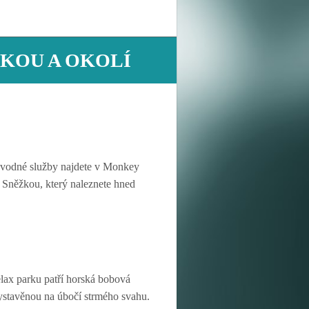
ŽKOU A OKOLÍ
vodné služby najdete v Monkey
 Sněžkou, který naleznete hned
lax parku patří horská bobová
vystavěnou na úbočí strmého svahu.