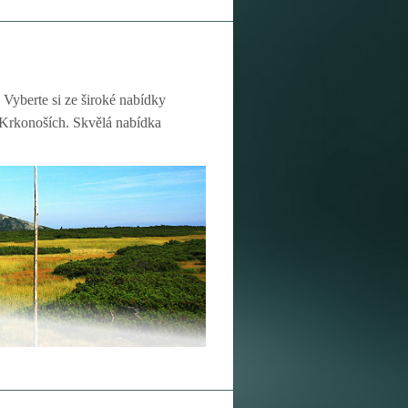
 Vyberte si ze široké nabídky
v Krkonoších. Skvělá nabídka