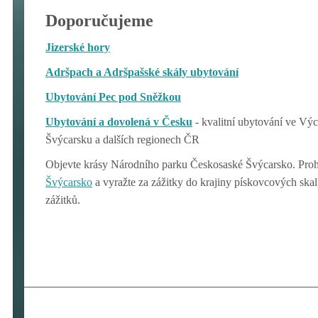
Doporučujeme
Jizerské hory
Adršpach a Adršpašské skály ubytování
Ubytování Pec pod Sněžkou
Ubytování a dovolená v Česku
- kvalitní ubytování ve V
Švýcarsku a dalších regionech ČR
Objevte krásy Národního parku Českosaské Švýcarsko. Proh
Švýcarsko
a vyražte za zážitky do krajiny pískovcových ska
zážitků.