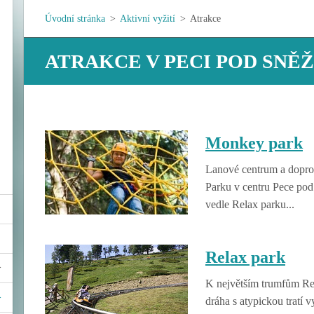
Úvodní stránka
>
Aktivní vyžití
>
Atrakce
ATRAKCE V PECI POD SNĚ
Monkey park
Lanové centrum a dopro
Parku v centru Pece pod
vedle Relax parku...
Relax park
K největším trumfům Re
dráha s atypickou tratí 