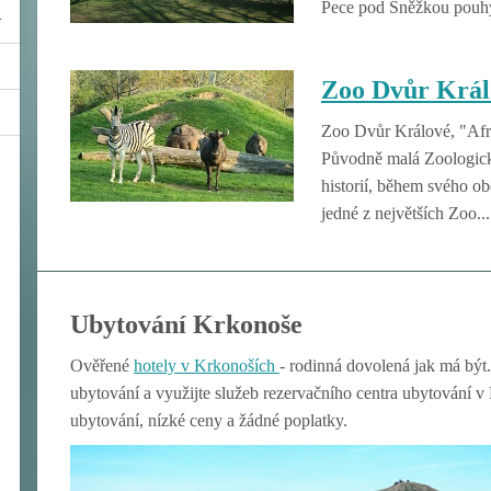
Pece pod Sněžkou pouhý
Zoo Dvůr Král
Zoo Dvůr Králové, "Afri
Původně malá Zoologická
historií, během svého ob
jedné z největších Zoo...
Ubytování Krkonoše
Ověřené
hotely v Krkon
oších
- rodinná dovolená jak má být.
ubytování a využijte služeb rezervačního centra ubytování 
ubytování, nízké ceny a žádné poplatky.