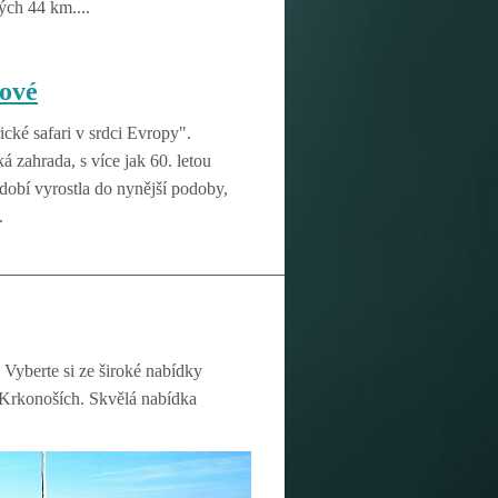
ch 44 km....
ové
cké safari v srdci Evropy".
 zahrada, s více jak 60. letou
dobí vyrostla do nynější podoby,
.
 Vyberte si ze široké nabídky
v Krkonoších. Skvělá nabídka