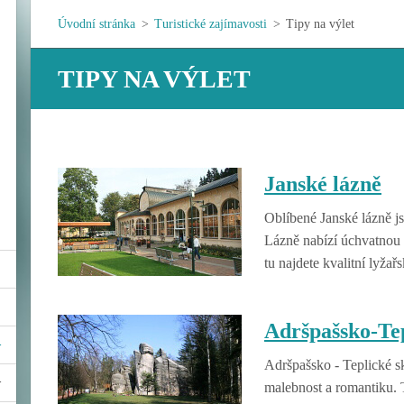
Úvodní stránka
>
Turistické zajímavosti
>
Tipy na výlet
TIPY NA VÝLET
Janské lázně
Oblíbené Janské lázně j
Lázně nabízí úchvatnou 
tu najdete kvalitní lyžařs
Adršpašsko-Tep
Adršpašsko - Teplické sk
malebnost a romantiku. 