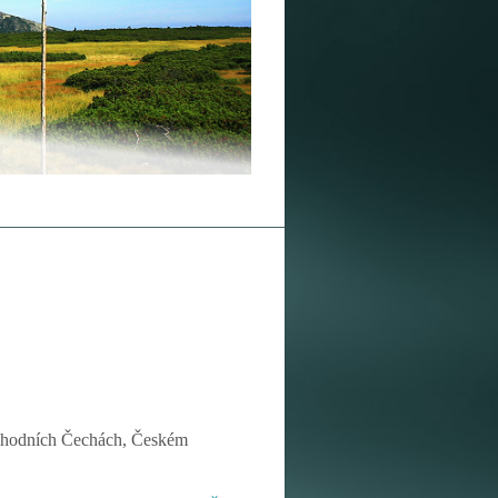
ýchodních Čechách, Českém