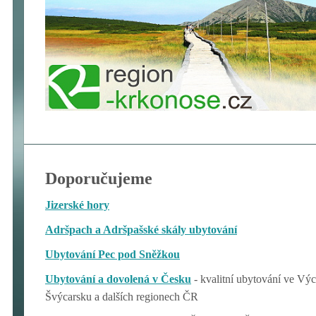
Doporučujeme
Jizerské hory
Adršpach a Adršpašské skály ubytování
Ubytování Pec pod Sněžkou
Ubytování a dovolená v Česku
- kvalitní ubytování ve V
Švýcarsku a dalších regionech ČR