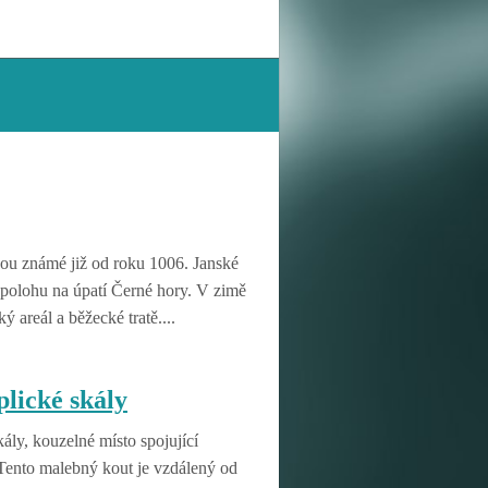
sou známé již od roku 1006. Janské
polohu na úpatí Černé hory. V zimě
ký areál a běžecké tratě....
lické skály
ály, kouzelné místo spojující
Tento malebný kout je vzdálený od