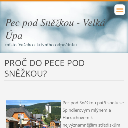
Pec pod Sněžkou - Velká
Úpa
místo Vašeho aktivního odpočinku
PROČ DO PECE POD
SNĚŽKOU?
Pec pod Sněžkou patří spolu se
Špindlerovým mlýnem a
Harrachovem k
nejvýznamnějším střediskům