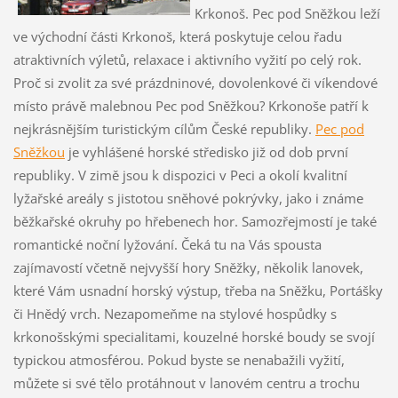
Krkonoš. Pec pod Sněžkou leží
ve východní části Krkonoš, která poskytuje celou řadu
atraktivních výletů, relaxace i aktivního vyžití po celý rok.
Proč si zvolit za své prázdninové, dovolenkové či víkendové
místo právě malebnou Pec pod Sněžkou? Krkonoše patří k
nejkrásnějším turistickým cílům České republiky.
Pec pod
Sněžkou
je vyhlášené horské středisko již od dob první
republiky. V zimě jsou k dispozici v Peci a okolí kvalitní
lyžařské areály s jistotou sněhové pokrývky, jako i známe
běžkařské okruhy po hřebenech hor. Samozřejmostí je také
romantické noční lyžování. Čeká tu na Vás spousta
zajímavostí včetně nejvyšší hory Sněžky, několik lanovek,
které Vám usnadní horský výstup, třeba na Sněžku, Portášky
či Hnědý vrch. Nezapomeňme na stylové hospůdky s
krkonošskými specialitami, kouzelné horské boudy se svojí
typickou atmosférou. Pokud byste se nenabažili vyžití,
můžete si své tělo protáhnout v lanovém centru a trochu