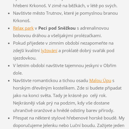
hřebeni Krkonoš. V zimě na běžkách, v létě po svých.
Navštivte město Trutnov, které je pomyslnou branou
Krkonoš.
Relax park
v
Peci pod Sněžkou
s adrenalinovou
bobovou dráhou a všelijakými prolézačkami.
Pokud přijedete v zimním období nezapomeňte na
zdejší kvalitní
lyžování
a proklatě dobrý svařák pod
sjezdovkou.
V letním období navštivte tajemnou jeskyni v Obřím
dole.
Navštivte romantickou a tichou osadu
Malou Úpu
s
horským dřevěným kostelíkem. Zde si budete připadat
jako na konci světa. Tady je krásně po celý rok.
Nejkrásněji však prý na podzim, kdy vše dostane
uhrančivě oranžové a hnědé odstíny barev přírody.
Přespat na některé stylové hřebenové horské boudě. My
doporučujeme Jelenku nebo Luční boudu. Zažijete jeden