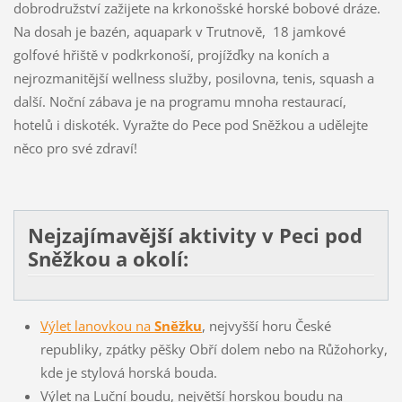
dobrodružství zažijete na krkonošské horské bobové dráze.
Na dosah je bazén, aquapark v Trutnově, 18 jamkové
golfové hřiště v podkrkonoší, projížďky na koních a
nejrozmanitější wellness služby, posilovna, tenis, squash a
další. Noční zábava je na programu mnoha restaurací,
hotelů i diskoték. Vyražte do Pece pod Sněžkou a udělejte
něco pro své zdraví!
Nejzajímavější aktivity v Peci pod
Sněžkou a okolí:
Výlet lanovkou na
Sněžku
, nejvyšší horu České
republiky, zpátky pěšky Obří dolem nebo na Růžohorky,
kde je stylová horská bouda.
Výlet na Luční boudu, největší horskou boudu na