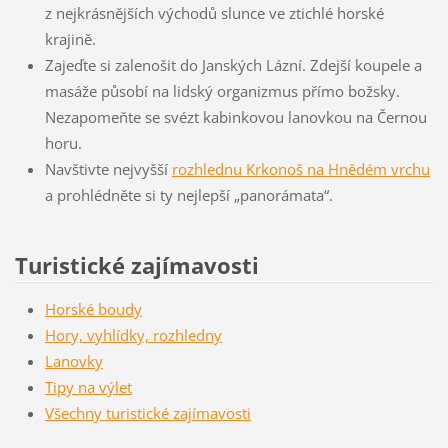
z nejkrásnějších východů slunce ve ztichlé horské
krajině.
Zajeďte si zalenošit do Janských Lázní. Zdejší koupele a
masáže působí na lidský organizmus přímo božsky.
Nezapomeňte se svézt kabinkovou
lanovkou na Černou
horu
.
Navštivte nejvyšší
rozhlednu Krkonoš na Hnědém vrchu
a prohlédněte si ty nejlepší „panorámata“.
Turistické zajímavosti
Horské boudy
Hory, vyhlídky, rozhledny
Lanovky
Tipy na výlet
Všechny turistické zajímavosti