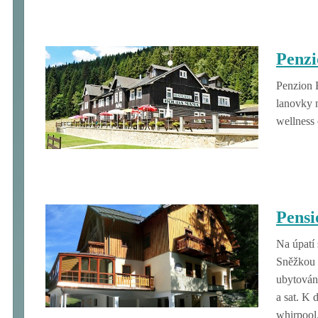
Penz
Penzion
lanovky 
wellness 
Pensi
Na úpatí
Sněžkou 
ubytování
a sat. K 
whirpool.