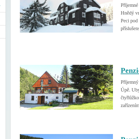
Příjemné
Hnědý vr
Peci pod
příslušen
Penz
Příjemný
Úpě. Uby
čtyřlůžko
zařízení