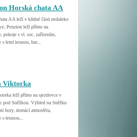
on Horská chata AA
ata AA leží v klidné části nedaleko
ce. Penzion leží přímo na
, pokoje s vl. soc. zařízením,
 s letní terasou, bar...
 Viktorka
torka leží přímo na sjezdovce v
ec pod Sněžkou. Výhled na Sněžku
ní hory, domácí atmosféra,
 s terasou...