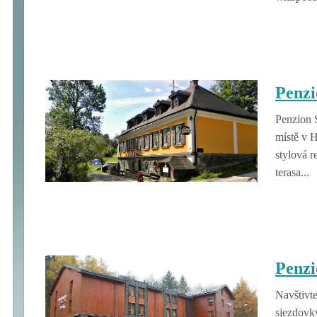
Penzi
Penzion 
místě v 
stylová r
terasa...
Penzi
Navštivt
sjezdovk