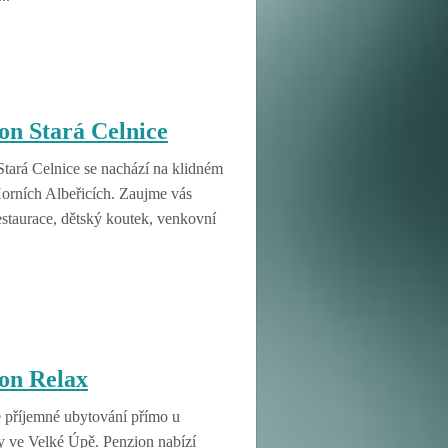
on Stará Celnice
Stará Celnice se nachází na klidném
Horních Albeřicích. Zaujme vás
estaurace, dětský koutek, venkovní
on Relax
e příjemné ubytování přímo u
y ve Velké Úpě. Penzion nabízí