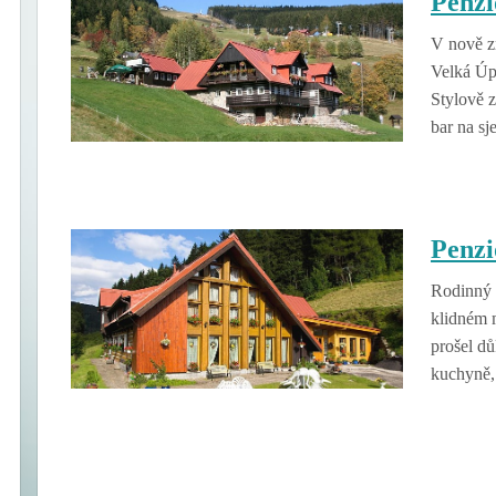
Penzi
V nově z
Velká Úp
Stylově z
bar na sj
Penzi
Rodinný 
klidném 
prošel d
kuchyně, 