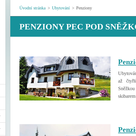
Úvodní stránka
>
Ubytování
>
Penziony
PENZIONY PEC POD SNĚŽ
Penzi
Ubytován
až čtyř
Sněžkou
skibarem
Penzi