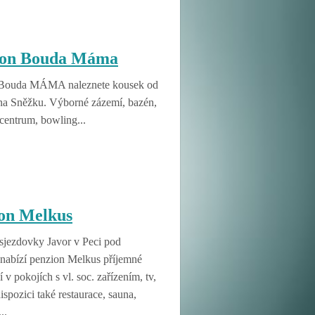
ion Bouda Máma
 Bouda MÁMA naleznete kousek od
na Sněžku. Výborné zázemí, bazén,
centrum, bowling...
on Melkus
 sjezdovky Javor v Peci pod
nabízí penzion Melkus příjemné
 v pokojích s vl. soc. zařízením, tv,
dispozici také restaurace, sauna,
..