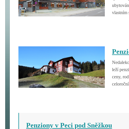
ubytován
vlastním 
Penzi
Nedaleko
leží penz
ceny, rod
celoroční
Penziony v Peci pod Sněžkou