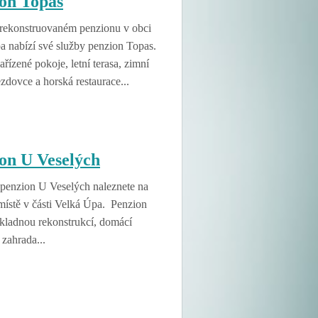
on Topas
rekonstruovaném penzionu v obci
a nabízí své služby penzion Topas.
ařízené pokoje, letní terasa, zimní
ezdovce a horská restaurace...
on U Veselých
penzion U Veselých naleznete na
místě v části Velká Úpa. Penzion
ůkladnou rekonstrukcí, domácí
zahrada...