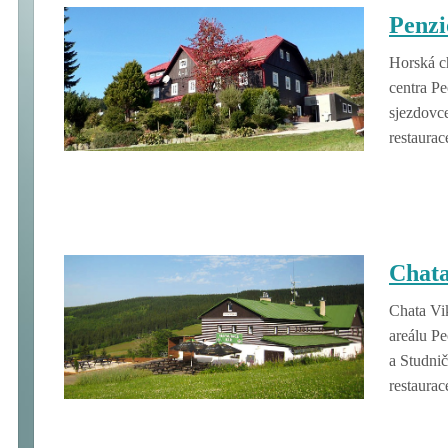
Penzi
Horská ch
centra Pe
sjezdovce
restaurace
Chata
Chata Vik
areálu P
a Studnič
restaurace