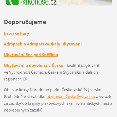
Doporučujeme
Jizerské hory
Adršpach a Adršpašské skály ubytování
Ubytování Pec pod Sněžkou
Ubytování a dovolená v Česku
- kvalitní ubytování
ve Východních Čechách, Českém Švýcarsku a dalších
regionech ČR
Objevte krásy Národního parku Českosaské Švýcarsko.
Prohlédněte si nabídku
ubytování České Švýcarsko
a vyražte
za zážitky do krajiny pískovcových skal, romantických míst a
nepřeberných zážitků.