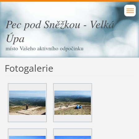
Pec pod Sněžkou - Velká
Úpa
místo Vašeho aktivního odpočinku
Fotogalerie