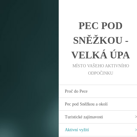
PEC POD
SNĚŽKOU -
VELKÁ ÚPA
MÍSTO VAŠEHO AKTIVNÍHO
ODPOČINKU
Proč do Pece
Pec pod Sněžkou a okolí
Turistické zajímavosti
Aktivní vyžití