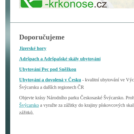
Doporučujeme
Jizerské hory
Adršpach a Adršpašské skály ubytování
Ubytování Pec pod Sněžkou
Ubytování a dovolená v Česku
- kvalitní ubytování ve V
Švýcarsku a dalších regionech ČR
Objevte krásy Národního parku Českosaské Švýcarsko. Proh
Švýcarsko
a vyražte za zážitky do krajiny pískovcových ska
zážitků.