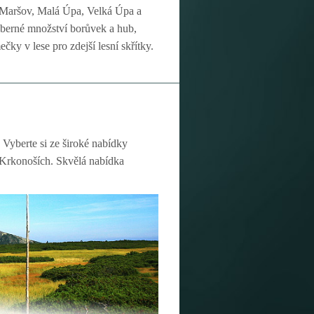
Maršov, Malá Úpa, Velká Úpa a
eberné množství borůvek a hub,
čky v lese pro zdejší lesní skřítky.
 Vyberte si ze široké nabídky
v Krkonoších. Skvělá nabídka