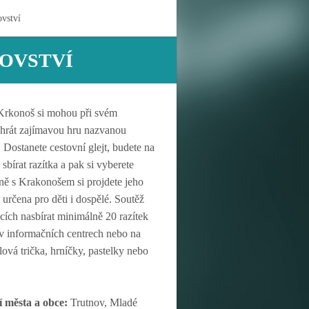
vství
OVSTVÍ
 Krkonoš si mohou při svém
hrát zajímavou hru nazvanou
Dostanete cestovní glejt, budete na
sbírat razítka a pak si vyberete
ě s Krakonošem si projdete jeho
 určena pro děti i dospělé. Soutěž
cích nasbírat minimálně 20 razítek
 v informačních centrech nebo na
vá trička, hrníčky, pastelky nebo
í města a obce:
Trutnov, Mladé