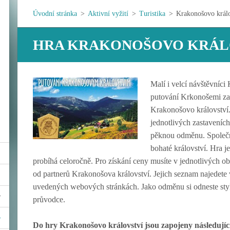
Úvodní stránka
>
Aktivní vyžití
>
Turistika
>
Krakonošovo králo
HRA KRAKONOŠOVO KRÁL
Malí i velcí návšt
ěvníci
putování Krkonošemi za
Krakonošovo království. 
jednotlivých zastaveních 
pěknou odměnu. Společn
bohaté království. Hra je
probíhá celoročně. Pro získání ceny musíte v jednotlivých ob
od partnerů Krakonošova království. Jejich seznam najedete
uvedených webových stránkách. Jako odměnu si odneste stylo
průvodce.
Do hry Krakonošovo království jsou zapojeny následujíc