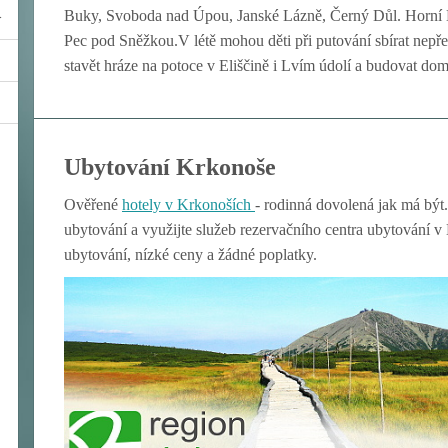
Buky, Svoboda nad Úpou, Janské Lázně, Černý Důl. Horní 
Pec pod Sněžkou.V létě mohou děti při putování sbírat nepř
stavět hráze na potoce v Eliščině i Lvím údolí a budovat dome
Ubytování Krkonoše
Ověřené
hotely v Krkon
oších
- rodinná dovolená jak má být.
ubytování a využijte služeb rezervačního centra ubytování 
ubytování, nízké ceny a žádné poplatky.