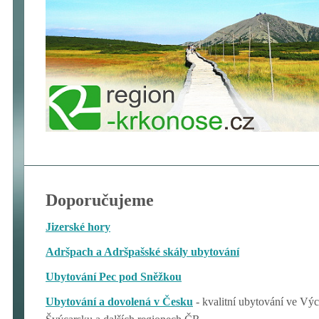
Doporučujeme
Jizerské hory
Adršpach a Adršpašské skály ubytování
Ubytování Pec pod Sněžkou
Ubytování a dovolená v Česku
- kvalitní ubytování ve V