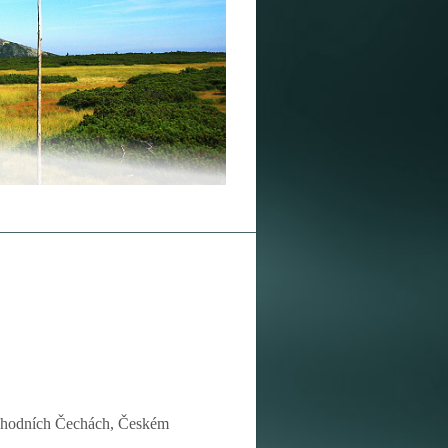
ýchodních Čechách, Českém