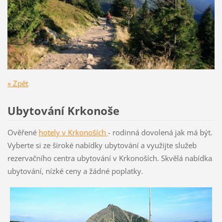
« Zpět
Ubytování Krkonoše
Ověřené
hotely v Krkon
oších
- rodinná dovolená jak má být.
Vyberte si ze široké nabídky ubytování a využijte služeb
rezervačního centra ubytování v Krkonoších. Skvělá nabídka
ubytování, nízké ceny a žádné poplatky.