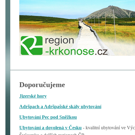
Doporučujeme
Jizerské hory
Adršpach a Adršpašské skály ubytování
Ubytování Pec pod Sněžkou
Ubytování a dovolená v Česku
- kvalitní ubytování ve V