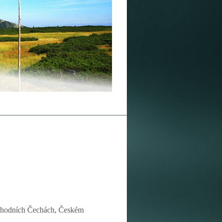
ýchodních Čechách, Českém