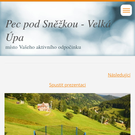
Pec pod Sněžkou - Velká
Úpa
místo Vašeho aktivního odpočinku
Následující
Spustit prezentaci