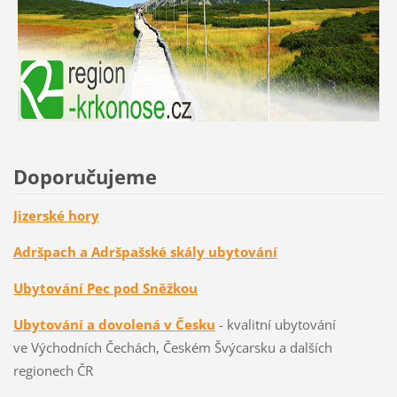
Doporučujeme
Jizerské hory
Adršpach a Adršpašské skály ubytování
Ubytování Pec pod Sněžkou
Ubytování a dovolená v Česku
- kvalitní ubytování
ve Východních Čechách, Českém Švýcarsku a dalších
regionech ČR