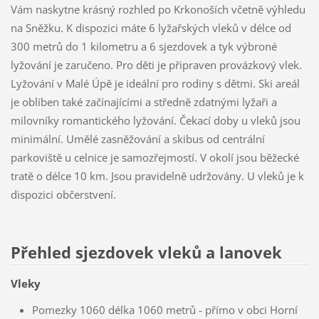
Vám naskytne krásný rozhled po Krkonoších včetně výhledu
na Sněžku. K dispozici máte 6 lyžařských vleků v délce od
300 metrů do 1 kilometru a 6 sjezdovek a tyk výbroné
lyžování je zaručeno. Pro děti je připraven provázkový vlek.
Lyžování v Malé Úpě je ideální pro rodiny s dětmi. Ski areál
je oblíben také začínajícími a středně zdatnými lyžaři a
milovníky romantického lyžování. Čekací doby u vleků jsou
minimální. Umělé zasněžování a skibus od centrální
parkoviště u celnice je samozřejmostí. V okolí jsou běžecké
tratě o délce 10 km. Jsou pravidelně udržovány. U vleků je k
dispozici občerstvení.
Přehled sjezdovek vleků a lanovek
Vleky
Pomezky 1060 délka 1060 metrů - přímo v obci Horní