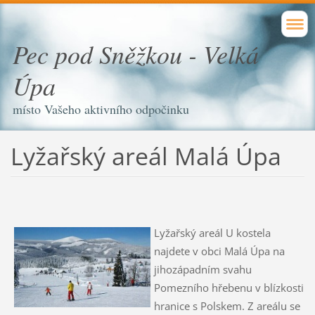
Pec pod Sněžkou - Velká
Úpa
místo Vašeho aktivního odpočinku
Lyžařský areál Malá Úpa
Lyžařský areál U kostela
najdete v obci Malá Úpa na
jihozápadním svahu
Pomezního hřebenu v blízkosti
hranice s Polskem. Z areálu se