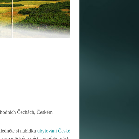
ýchodních Čechách, Českém
lédněte si nabídku
ubytování České
l, romantických míst a nepřeberných