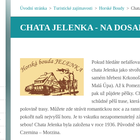
Úvodní stránka
>
Turistické zajímavosti
>
Horské Boudy
>
Chat
CHATA JELENKA - NA DOS
Pokud hledáte nefalšova
chata Jelenka jako stvoř
samém hřebeni Krkonoš 
Malá Úpa). Až k Pomez
pak už půjdete pěšky. Ch
schůdné pěší trase, kter
polovině trasy. Můžete zde strávit romantickou noc a za rann
pokořit naši nejvyšší horu. Je to vskutku nezapomenutelný zá
sebou! Chata Jelenka byla založena v roce 1936. Původně slo
Czernina – Morzina.