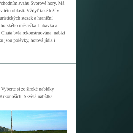
východním svahu Svorové hory. Má
 této oblasti. Vždyť také leží v
ristických stezek a hraniční
o horského městečka Lubavka a
 Chata byla rekonstruována, nabízí
ku jsou polévky, hotová jídla i
 Vyberte si ze široké nabídky
v Krkonoších. Skvělá nabídka