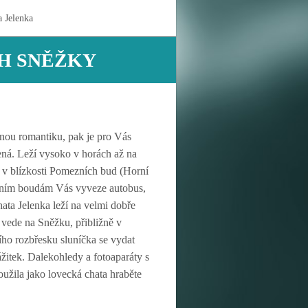
a Jelenka
AH SNĚŽKY
nou romantiku, pak je pro Vás
ená. Leží vysoko v horách až na
v blízkosti Pomezních bud (Horní
ním boudám Vás vyveze autobus,
ata Jelenka leží na velmi dobře
á vede na Sněžku, přibližně v
ího rozbřesku sluníčka se vydat
žitek. Dalekohledy a fotoaparáty s
užila jako lovecká chata hraběte