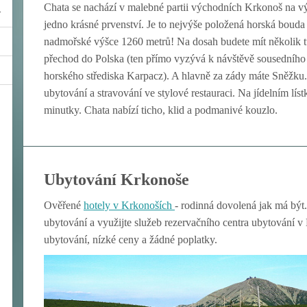
Chata se nachází v malebné partii východních Krkonoš na 
jedno krásné prvenství. Je to nejvýše položená horská bouda v
nadmořské výšce 1260 metrů! Na dosah budete mít několik tu
přechod do Polska (ten přímo vyzývá k návštěvě sousedníh
horského střediska Karpacz). A hlavně za zády máte Sněžku.
ubytování a stravování ve stylové restauraci. Na jídelním líst
minutky. Chata nabízí ticho, klid a podmanivé kouzlo.
Ubytování Krkonoše
Ověřené
hotely v Krkon
oších
- rodinná dovolená jak má být.
ubytování a využijte služeb rezervačního centra ubytování 
ubytování, nízké ceny a žádné poplatky.