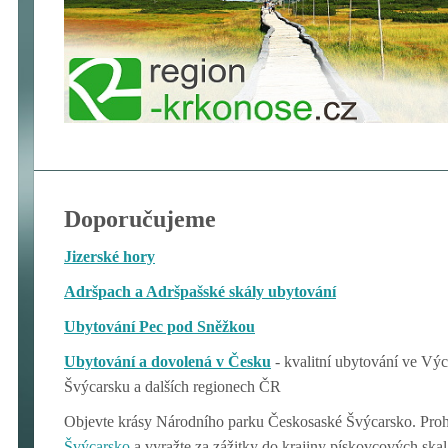
Doporučujeme
Jizerské hory
Adršpach a Adršpašské skály ubytování
Ubytování Pec pod Sněžkou
Ubytování a dovolená v Česku
- kvalitní ubytování ve V
Švýcarsku a dalších regionech ČR
Objevte krásy Národního parku Českosaské Švýcarsko. Proh
Švýcarsko
a vyražte za zážitky do krajiny pískovcových ska