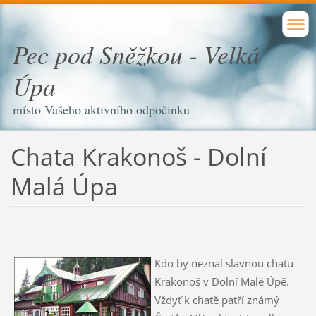
Pec pod Sněžkou - Velká
Úpa
místo Vašeho aktivního odpočinku
Chata Krakonoš - Dolní
Malá Úpa
Kdo by neznal slavnou chatu
Krakonoš v Dolní Malé Úpě.
Vždyť k chatě patří známý