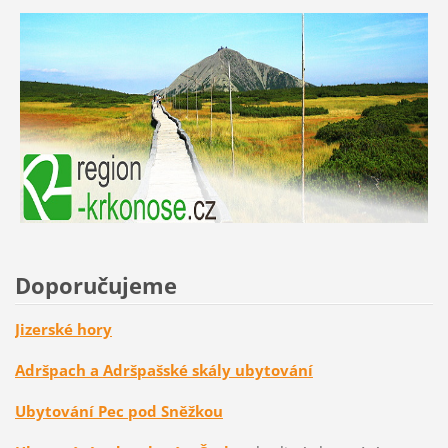
Doporučujeme
Jizerské hory
Adršpach a Adršpašské skály ubytování
Ubytování Pec pod Sněžkou