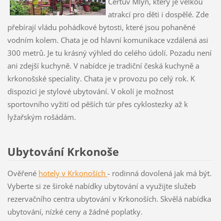
Čertův Mlýn, který je velkou
atrakcí pro děti i dospělé. Zde
přebírají vládu pohádkové bytosti, které jsou pohaněné
vodním kolem. Chata je od hlavní komunikace vzdálená asi
300 metrů. Je tu krásný výhled do celého údolí. Pozadu není
ani zdejší kuchyně. V nabídce je tradiční česká kuchyně a
krkonošské speciality. Chata je v provozu po celý rok. K
dispozici je stylové ubytování. V okolí je možnost
sportovního vyžití od pěších túr přes cyklostezky až k
lyžařským rošádám.
Ubytování Krkonoše
Ověřené
hotely v Krkon
oších
- rodinná dovolená jak má být.
Vyberte si ze široké nabídky ubytování a využijte služeb
rezervačního centra ubytování v Krkonoších. Skvělá nabídka
ubytování, nízké ceny a žádné poplatky.