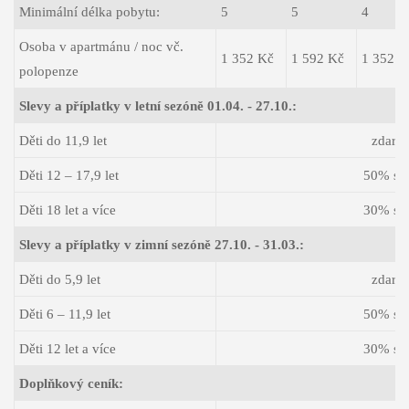
Minimální délka pobytu:
5
5
4
Osoba v apartmánu / noc vč.
1 352 Kč
1 592 Kč
1 352 K
polopenze
Slevy a příplatky v letní sezóně 01.04. - 27.10.:
Děti do 11,9 let
zdarm
Děti 12 – 17,9 let
50% sl
Děti 18 let a více
30% sl
Slevy a příplatky v zimní sezóně 27.10. - 31.03.:
Děti do 5,9 let
zdarm
Děti 6 – 11,9 let
50% sl
Děti 12 let a více
30% sl
Doplňkový ceník: