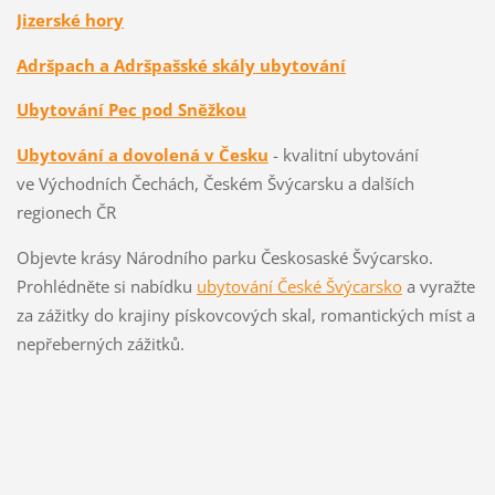
Jizerské hory
Adršpach a Adršpašské skály ubytování
Ubytování Pec pod Sněžkou
Ubytování a dovolená v Česku
- kvalitní ubytování
ve Východních Čechách, Českém Švýcarsku a dalších
regionech ČR
Objevte krásy Národního parku Českosaské Švýcarsko.
Prohlédněte si nabídku
ubytování České Švýcarsko
a vyražte
za zážitky do krajiny pískovcových skal, romantických míst a
nepřeberných zážitků.