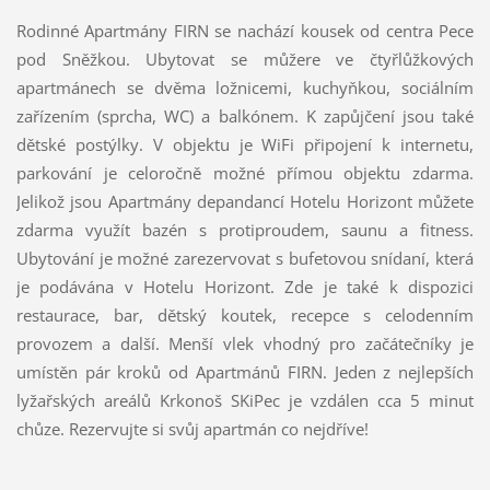
Rodinné Apartmány FIRN se nachází kousek od centra Pece
pod Sněžkou. Ubytovat se můžere ve čtyřlůžkových
apartmánech se dvěma ložnicemi, kuchyňkou, sociálním
zařízením (sprcha, WC) a balkónem. K zapůjčení jsou také
dětské postýlky. V objektu je WiFi připojení k internetu,
parkování je celoročně možné přímou objektu zdarma.
Jelikož jsou Apartmány depandancí Hotelu Horizont můžete
zdarma využít bazén s protiproudem, saunu a fitness.
Ubytování je možné zarezervovat s bufetovou snídaní, která
je podávána v Hotelu Horizont. Zde je také k dispozici
restaurace, bar, dětský koutek, recepce s celodenním
provozem a další. Menší vlek vhodný pro začátečníky je
umístěn pár kroků od Apartmánů FIRN. Jeden z nejlepších
lyžařských areálů Krkonoš SKiPec je vzdálen cca 5 minut
chůze. Rezervujte si svůj apartmán co nejdříve!