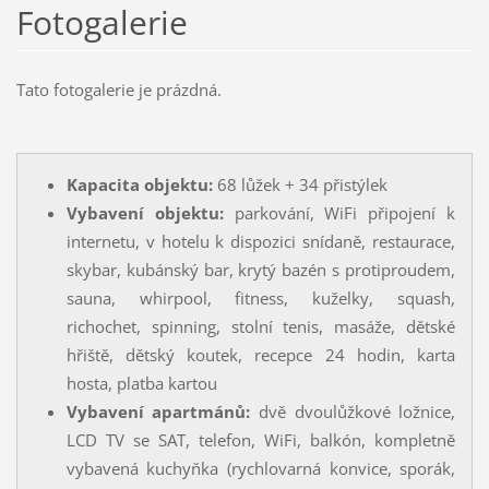
Fotogalerie
Tato fotogalerie je prázdná.
Kapacita objektu:
68 lůžek + 34 přistýlek
Vybavení objektu:
parkování, WiFi připojení k
internetu, v hotelu k dispozici snídaně, restaurace,
skybar, kubánský bar, krytý bazén s protiproudem,
sauna, whirpool, fitness, kuželky, squash,
richochet, spinning, stolní tenis, masáže, dětské
hřiště, dětský koutek, recepce 24 hodin, karta
hosta, platba kartou
Vybavení apartmánů:
dvě dvoulůžkové ložnice,
LCD TV se SAT, telefon, WiFi, balkón, kompletně
vybavená kuchyňka (rychlovarná konvice, sporák,