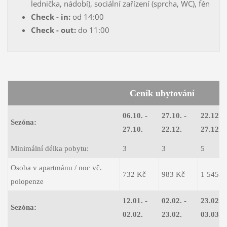
lednička, nádobí), sociální zařízení (sprcha, WC), fén
Check - in:
od 14:00
Check - out:
do 11:00
Ceník ubytování
06.10. -
27.10. -
22.12. -
Sezóna:
27.10.
22.12.
27.12.
Minimální délka pobytu:
3
3
5
Osoba v apartmánu / noc vč.
732 Kč
983 Kč
1 545 K
polopenze
12.01. -
02.02. -
23.02. -
Sezóna:
02.02.
23.02.
03.03.