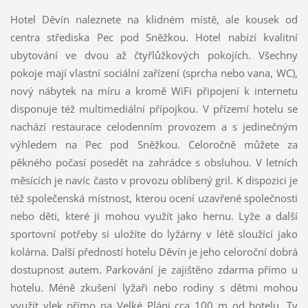
Hotel Děvín naleznete na klidném místě, ale kousek od
centra střediska Pec pod Sněžkou. Hotel nabízí kvalitní
ubytování ve dvou až čtyřlůžkových pokojích. Všechny
pokoje mají vlastní sociální zařízení (sprcha nebo vana, WC),
nový nábytek na míru a kromě WiFi připojení k internetu
disponuje též multimediální přípojkou. V přízemí hotelu se
nachází restaurace celodenním provozem a s jedinečným
výhledem na Pec pod Sněžkou. Celoročně můžete za
pěkného počasí posedět na zahrádce s obsluhou. V letních
měsících je navíc často v provozu oblíbený gril. K dispozici je
též společenská místnost, kterou ocení uzavřené společnosti
nebo děti, které ji mohou využít jako hernu. Lyže a další
sportovní potřeby si uložíte do lyžárny v létě sloužící jako
kolárna. Další předností hotelu Děvín je jeho celoroční dobrá
dostupnost autem. Parkování je zajištěno zdarma přímo u
hotelu. Méně zkušení lyžaři nebo rodiny s dětmi mohou
využít vlek přímo na Velké Pláni cca 100 m od hotelu. Ty