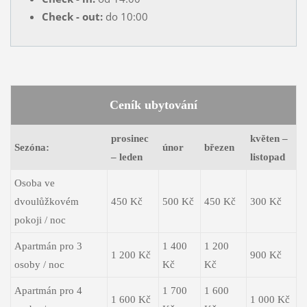
Check - out:
do 10:00
Ceník ubytování
prosinec
květen –
Sezóna:
únor
březen
– leden
listopad
Osoba ve
dvoulůžkovém
450 Kč
500 Kč
450 Kč
300 Kč
pokoji / noc
Apartmán pro 3
1 400
1 200
1 200 Kč
900 Kč
osoby / noc
Kč
Kč
Apartmán pro 4
1 700
1 600
1 600 Kč
1 000 Kč