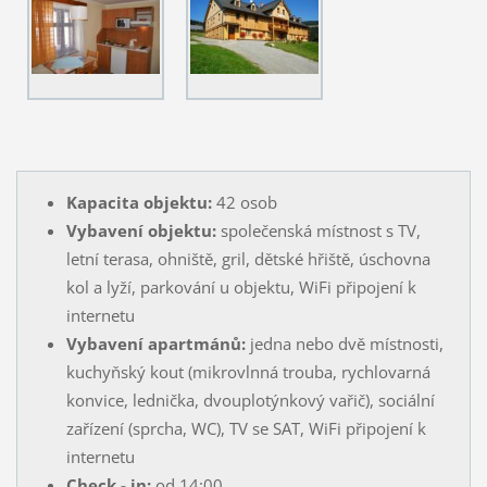
Kapacita objektu:
42 osob
Vybavení objektu:
společenská místnost s TV,
letní terasa, ohniště, gril, dětské hřiště, úschovna
kol a lyží, parkování u objektu, WiFi připojení k
internetu
Vybavení apartmánů:
jedna nebo dvě místnosti,
kuchyňský kout (mikrovlnná trouba, rychlovarná
konvice, lednička, dvouplotýnkový vařič), sociální
zařízení (sprcha, WC), TV se SAT, WiFi připojení k
internetu
Check - in:
od 14:00