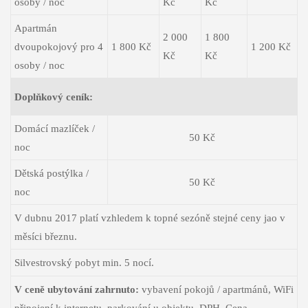
osoby / noc
Kč
Kč
Apartmán
2 000
1 800
dvoupokojový pro 4
1 800 Kč
1 200 Kč
Kč
Kč
osoby / noc
Doplňkový ceník:
Domácí mazlíček /
50 Kč
noc
Dětská postýlka /
50 Kč
noc
V dubnu 2017 platí vzhledem k topné sezóně stejné ceny jao v
měsíci březnu.
Silvestrovský pobyt min. 5 nocí.
V ceně ubytování zahrnuto:
vybavení pokojů / apartmánů, WiFi